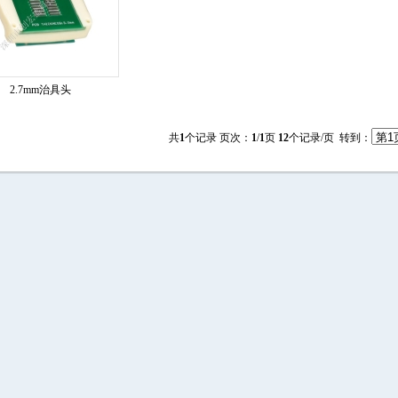
2.7mm治具头
共
1
个记录 页次：
1
/
1
页
12
个记录/页 转到：